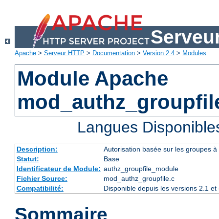
Serveu
Apache
>
Serveur HTTP
>
Documentation
>
Version 2.4
>
Modules
Module Apache
mod_authz_groupfil
Langues Disponible
Description:
Autorisation basée sur les groupes à l
Statut:
Base
Identificateur de Module:
authz_groupfile_module
Fichier Source:
mod_authz_groupfile.c
Compatibilité:
Disponible depuis les versions 2.1 e
Sommaire