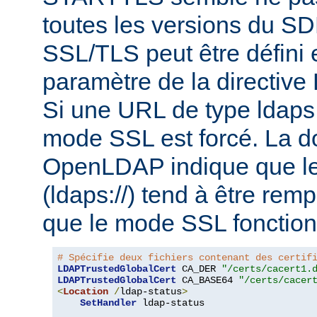
toutes les versions du S
SSL/TLS peut être défini e
paramètre de la directi
Si une URL de type ldaps:/
mode SSL est forcé. La 
OpenLDAP indique que le
(ldaps://) tend à être rem
que le mode SSL fonction
# Spécifie deux fichiers contenant des certif
LDAPTrustedGlobalCert
 CA_DER 
"/certs/cacert1.
LDAPTrustedGlobalCert
 CA_BASE64 
"/certs/cacer
<
Location
/
ldap-status
>
SetHandler
 ldap-status
