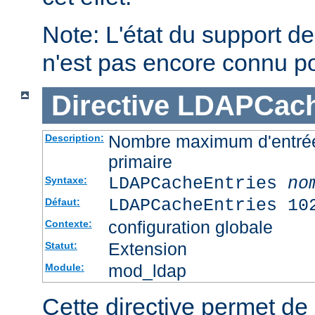
Note: L'état du support des
n'est pas encore connu p
Directive
LDAPCach
Nombre maximum d'entré
Description:
primaire
LDAPCacheEntries
no
Syntaxe:
LDAPCacheEntries 10
Défaut:
configuration globale
Contexte:
Extension
Statut:
mod_ldap
Module:
Cette directive permet de s