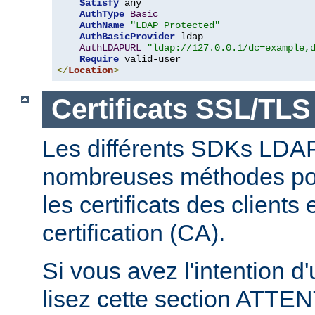
Satisfy
 any

AuthType
Basic
AuthName
"LDAP Protected"
AuthBasicProvider
 ldap

AuthLDAPURL
"ldap://127.0.0.1/dc=example,
Require
</
Location
>
Certificats SSL/TLS
Les différents SDKs LDA
nombreuses méthodes pour
les certificats des clients
certification (CA).
Si vous avez l'intention d
lisez cette section ATT