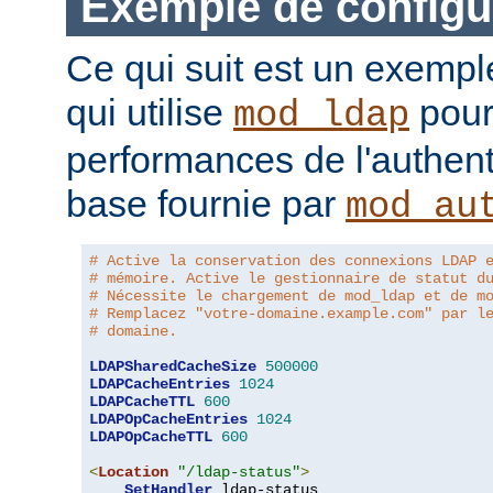
Exemple de configu
Ce qui suit est un exempl
qui utilise
pour
mod_ldap
performances de l'authent
base fournie par
mod_au
# Active la conservation des connexions LDAP 
# mémoire. Active le gestionnaire de statut d
# Nécessite le chargement de mod_ldap et de m
# Remplacez "votre-domaine.example.com" par l
# domaine.
LDAPSharedCacheSize
500000
LDAPCacheEntries
1024
LDAPCacheTTL
600
LDAPOpCacheEntries
1024
LDAPOpCacheTTL
600
<
Location
"/ldap-status"
>
SetHandler
 ldap-status
