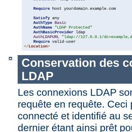
Require
 host yourdomain
.
example
.
com

Satisfy
 any

AuthType
Basic
AuthName
"LDAP Protected"
AuthBasicProvider
 ldap

AuthLDAPURL
"ldap://127.0.0.1/dc=example,
Require
</
Location
>
Conservation des c
LDAP
Les connexions LDAP son
requête en requête. Ceci 
connecté et identifié au 
dernier étant ainsi prêt p