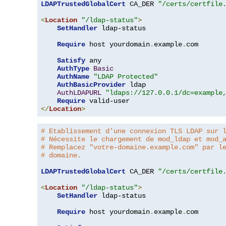
LDAPTrustedGlobalCert
 CA_DER 
"/certs/certfile
<
Location
"/ldap-status"
>
SetHandler
 ldap-status

Require
 host yourdomain
.
example
.
com

Satisfy
 any

AuthType
Basic
AuthName
"LDAP Protected"
AuthBasicProvider
 ldap

AuthLDAPURL
"ldaps://127.0.0.1/dc=example
Require
</
Location
>
# Etablissement d'une connexion TLS LDAP sur 
# Nécessite le chargement de mod_ldap et mod_
# Remplacez "votre-domaine.example.com" par l
# domaine.
LDAPTrustedGlobalCert
 CA_DER 
"/certs/certfile
<
Location
"/ldap-status"
>
SetHandler
 ldap-status

Require
 host yourdomain
.
example
.
com
