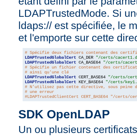
étant défini par le paramèt
LDAPTrustedMode. Si un
ldaps:// est spécifiée, le
et l'emporte sur cette dire
# Spécifie deux fichiers contenant des certif
LDAPTrustedGlobalCert
 CA_DER 
"/certs/cacert1.
LDAPTrustedGlobalCert
 CA_BASE64 
"/certs/cacer
# Spécifie un fichier contenant des certifica
# ainsi qu'une clé
LDAPTrustedGlobalCert
 CERT_BASE64 
"/certs/cer
LDAPTrustedGlobalCert
 KEY_BASE64 
"/certs/key1
# N'utilisez pas cette directive, sous peine 
# une erreur
#LDAPTrustedClientCert CERT_BASE64 "/certs/ce
SDK OpenLDAP
Un ou plusieurs certificat