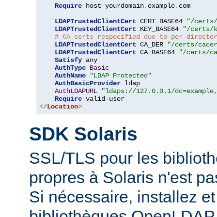
Require
 host yourdomain
.
example
.
com

LDAPTrustedClientCert
 CERT_BASE64 
"/certs
LDAPTrustedClientCert
 KEY_BASE64 
"/certs/
# CA certs respecified due to per-directo
LDAPTrustedClientCert
 CA_DER 
"/certs/cace
LDAPTrustedClientCert
 CA_BASE64 
"/certs/c
Satisfy
 any

AuthType
Basic
AuthName
"LDAP Protected"
AuthBasicProvider
 ldap

AuthLDAPURL
"ldaps://127.0.0.1/dc=example
Require
</
Location
>
SDK Solaris
SSL/TLS pour les biblio
propres à Solaris n'est p
Si nécessaire, installez et 
bibliothèques OpenLDAP