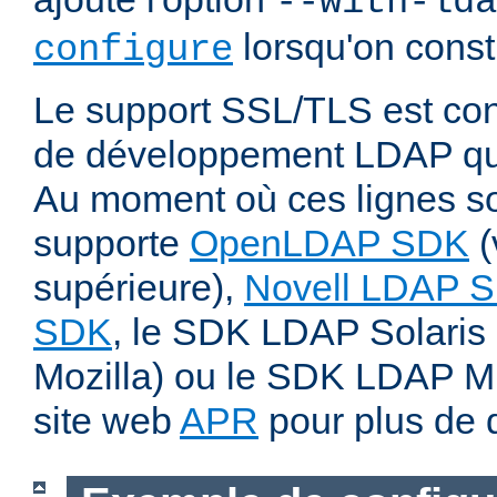
--with-lda
lorsqu'on const
configure
Le support SSL/TLS est cond
de développement LDAP qui
Au moment où ces lignes son
supporte
OpenLDAP SDK
(
supérieure),
Novell LDAP 
SDK
, le SDK LDAP Solaris 
Mozilla) ou le SDK LDAP Micr
site web
APR
pour plus de d