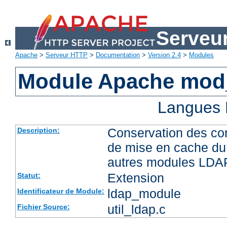
Serveu
Apache
>
Serveur HTTP
>
Documentation
>
Version 2.4
>
Modules
Module Apache mod
Langues 
Conservation des co
Description:
de mise en cache du 
autres modules LDA
Extension
Statut:
ldap_module
Identificateur de Module:
util_ldap.c
Fichier Source: