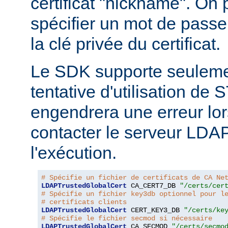
certificat "nickname". On
spécifier un mot de passe
la clé privée du certificat.
Le SDK supporte seuleme
tentative d'utilisation d
engendrera une erreur lor
contacter le serveur LDA
l'exécution.
# Spécifie un fichier de certificats de CA Ne
LDAPTrustedGlobalCert
 CA_CERT7_DB 
"/certs/cer
# Spécifie un fichier key3db optionnel pour l
# certificats clients
LDAPTrustedGlobalCert
 CERT_KEY3_DB 
"/certs/ke
# Spécifie le fichier secmod si nécessaire
LDAPTrustedGlobalCert
 CA_SECMOD 
"/certs/secmo