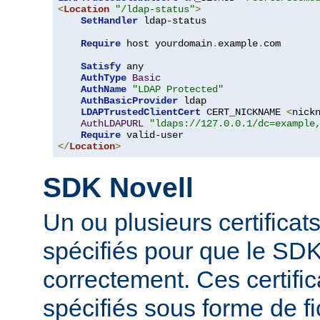
<
Location
"/ldap-status"
>
SetHandler
 ldap-status

Require
 host yourdomain
.
example
.
com

Satisfy
 any

AuthType
Basic
AuthName
"LDAP Protected"
AuthBasicProvider
 ldap

LDAPTrustedClientCert
 CERT_NICKNAME 
<
nick
AuthLDAPURL
"ldaps://127.0.0.1/dc=example
Require
</
Location
>
SDK Novell
Un ou plusieurs certificat
spécifiés pour que le SDK
correctement. Ces certific
spécifiés sous forme de fi