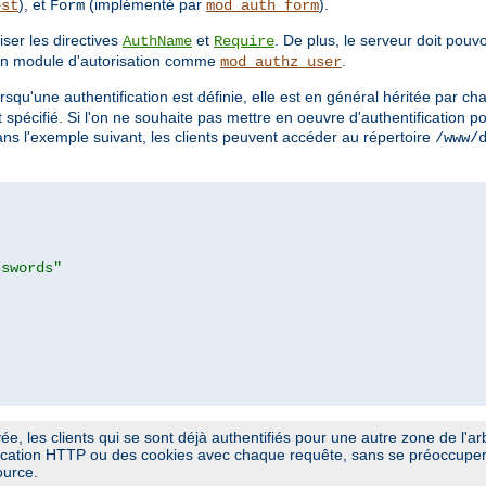
), et
(implémenté par
).
est
Form
mod_auth_form
iser les directives
et
. De plus, le serveur doit pouv
AuthName
Require
un module d'autorisation comme
.
mod_authz_user
orsqu'une authentification est définie, elle est en général héritée par 
it spécifié. Si l'on ne souhaite pas mettre en oeuvre d'authentification 
ans l'exemple suivant, les clients peuvent accéder au répertoire
/www/
sswords"
ivée, les clients qui se sont déjà authentifiés pour une autre zone de l'
fication HTTP ou des cookies avec chaque requête, sans se préoccuper 
ource.