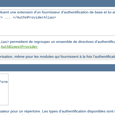
ent une extension d'un fournisseur d'authentification de base et lui attr
r
> ... </AuthnProviderAlias>
permettent de regrouper un ensemble de directives d'authentifica
lias>
u
.
AuthDigestProvider
isation, même pour les modules qui fournissent à la fois l'authentificatio
Form
lisateur pour un répertoire. Les types d'authentification disponibles sont