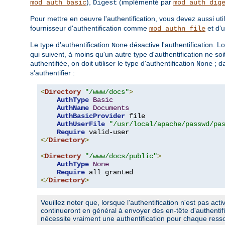
),
(implémenté par
mod_auth_basic
Digest
mod_auth_dig
Pour mettre en oeuvre l'authentification, vous devez aussi util
fournisseur d'authentification comme
et d'
mod_authn_file
Le type d'authentification
désactive l'authentification. L
None
qui suivent, à moins qu'un autre type d'authentification ne so
authentifiée, on doit utiliser le type d'authentification
; d
None
s'authentifier :
<
Directory
"/www/docs"
>
AuthType
Basic
AuthName
Documents
AuthBasicProvider
 file

AuthUserFile
"/usr/local/apache/passwd/pa
Require
</
Directory
>
<
Directory
"/www/docs/public"
>
AuthType
None
Require
</
Directory
>
Veuillez noter que, lorsque l'authentification n'est pas act
continueront en général à envoyer des en-tête d'authenti
nécessite vraiment une authentification pour chaque ress