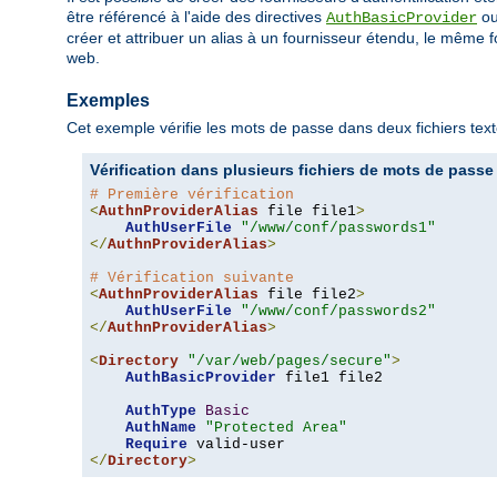
être référencé à l'aide des directives
o
AuthBasicProvider
créer et attribuer un alias à un fournisseur étendu, le même f
web.
Exemples
Cet exemple vérifie les mots de passe dans deux fichiers texte
Vérification dans plusieurs fichiers de mots de passe
# Première vérification
<
AuthnProviderAlias
 file file1
>
AuthUserFile
"/www/conf/passwords1"
</
AuthnProviderAlias
>
# Vérification suivante
<
AuthnProviderAlias
 file file2
>
AuthUserFile
"/www/conf/passwords2"
</
AuthnProviderAlias
>
<
Directory
"/var/web/pages/secure"
>
AuthBasicProvider
 file1 file2

AuthType
Basic
AuthName
"Protected Area"
Require
</
Directory
>