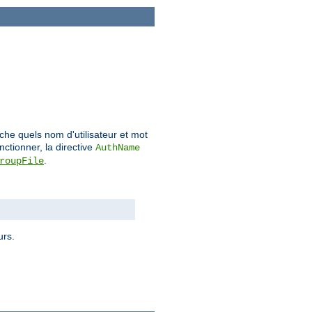
sache quels nom d'utilisateur et mot
nctionner, la directive
AuthName
.
roupFile
urs.