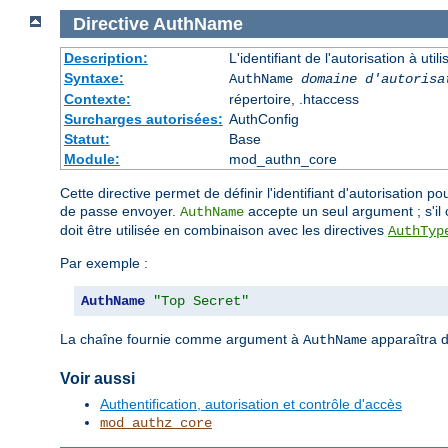
Directive
AuthName
Description:
L'identifiant de l'autorisation à uti
Syntaxe:
AuthName
domaine d'autorisa
Contexte:
répertoire, .htaccess
Surcharges autorisées:
AuthConfig
Statut:
Base
Module:
mod_authn_core
Cette directive permet de définir l'identifiant d'autorisation po
de passe envoyer.
accepte un seul argument ; s'il c
AuthName
doit être utilisée en combinaison avec les directives
AuthTyp
Par exemple :
AuthName
"Top Secret"
La chaîne fournie comme argument à
apparaîtra d
AuthName
Voir aussi
Authentification, autorisation et contrôle d'accès
mod_authz_core