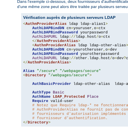
Dans l'exemple ci-dessous, deux fournisseurs d'authentification
d'une même zone peut alors être traitée par plusieurs serveur
Vérification auprès de plusieurs serveurs LDAP
<
AuthnProviderAlias
 ldap ldap-alias1
>
AuthLDAPBindDN
 cn
=
youruser
,
o
=
ctx

AuthLDAPBindPassword
 yourpassword

AuthLDAPURL
 ldap
://
ldap
.
host
/
o
=
ctx

</
AuthnProviderAlias
>
<
AuthnProviderAlias
 ldap ldap-other-alias
AuthLDAPBindDN
 cn
=
yourotheruser
,
o
=
dev

AuthLDAPBindPassword
 yourotherpassword

AuthLDAPURL
 ldap
://
other
.
ldap
.
host
/
o
=
dev
?
</
AuthnProviderAlias
>
Alias
"/secure"
"/webpages/secure"
<
Directory
"/webpages/secure"
>
AuthBasicProvider
 ldap-other-alias  ldap-a
AuthType
Basic
AuthName
LDAP_Protected
Place
Require
 valid-user

# Notez que Require ldap-* ne fonctionner
# AuthnProviderAlias ne fournit pas de co
# fournisseurs d'autorisation implémentés
# fournisseur d'authentification.
</
Directory
>