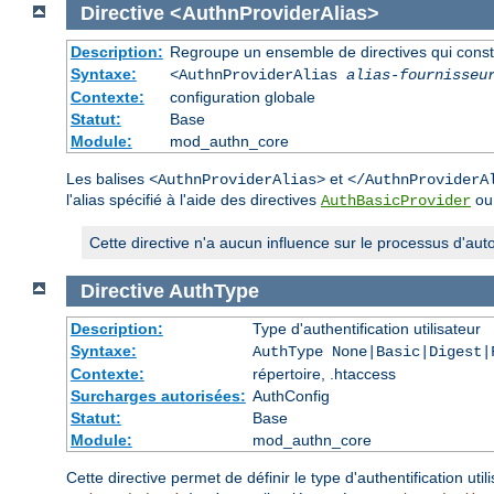
Directive
<AuthnProviderAlias>
Description:
Regroupe un ensemble de directives qui constitu
Syntaxe:
<AuthnProviderAlias
alias-fournisseu
Contexte:
configuration globale
Statut:
Base
Module:
mod_authn_core
Les balises
et
<AuthnProviderAlias>
</AuthnProviderA
l'alias spécifié à l'aide des directives
o
AuthBasicProvider
Cette directive n'a aucun influence sur le processus d'autor
Directive
AuthType
Description:
Type d'authentification utilisateur
Syntaxe:
AuthType None|Basic|Digest|
Contexte:
répertoire, .htaccess
Surcharges autorisées:
AuthConfig
Statut:
Base
Module:
mod_authn_core
Cette directive permet de définir le type d'authentification uti