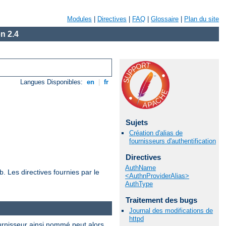
Modules
|
Directives
|
FAQ
|
Glossaire
|
Plan du site
n 2.4
Langues Disponibles:
en
|
fr
Sujets
Création d'alias de
fournisseurs d'authentification
Directives
AuthName
. Les directives fournies par le
<AuthnProviderAlias>
AuthType
Traitement des bugs
Journal des modifications de
httpd
fournisseur ainsi nommé peut alors