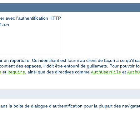
liser avec l'authentification HTTP
tion
ur un répertoire. Cet identifiant est fourni au client de façon à ce qu'il 
ontient des espaces, il doit être entouré de guillemets. Pour pouvoir fo
et
, ainsi que des directives comme
et
e
Require
AuthUserFile
AuthG
ans la boîte de dialogue d'authentification pour la plupart des navigate