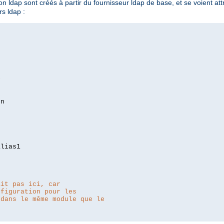
 ldap sont créés à partir du fournisseur ldap de base, et se voient attri
s ldap :
>
lias1

ait pas ici, car
nfiguration pour les
 dans le même module que le