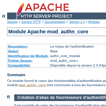
Apache
>
Serveur HTTP
>
Documentation
>
Version 2.4
>
Modules
Module Apache mod_authn_core
Description:
Le noyau de l'authentification
Statut:
Base
Identificateur de Module:
authn_core_module
Fichier Source:
mod_authn_core.c
Compatibilité:
Disponible depuis la version 2.3 d'A
Sommaire
Ce module fournit le coeur des fonctionnalités d'authentification p
module
sont communes à tous les fournisseurs d
mod_authn_core
Création d'alias de fournisseurs d'authentif
Il est possible de créer des fournisseurs d'authentification é