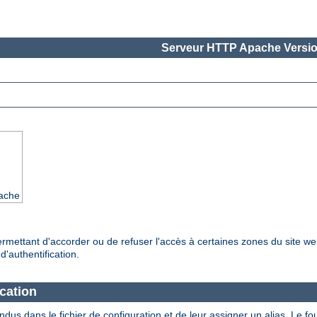
Serveur HTTP Apache Versio
pache
ermettant d'accorder ou de refuser l'accès à certaines zones du site web
'authentification.
ication
tendus dans le fichier de configuration et de leur assigner un alias. Le 